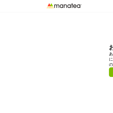
あ
に
の