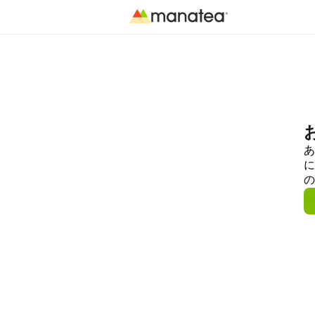
あ
に
の