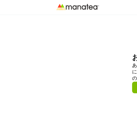
あ
に
の