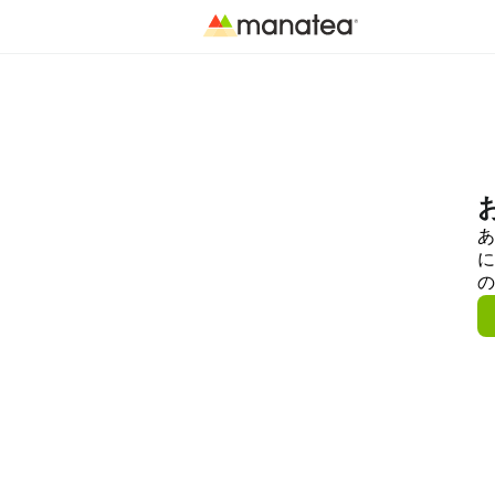
あ
に
の