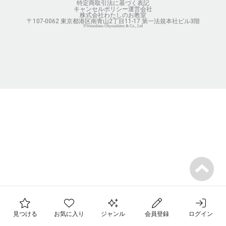
特定商取引法に基づく表記
キャンセルポリシー
運営会社
株式会社わたしのお教室
〒107-0062 東京都港区南青山2丁目11-17 第一法規本社ビル3階
©Watashino Okyoushitsu & Co., Ltd
フォロー中の先生
お気に入りのレッスン
見つける
お気に入り
ジャンル
会員登録
ログイン
最近チェックした先生