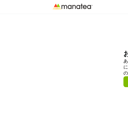
あ
に
の