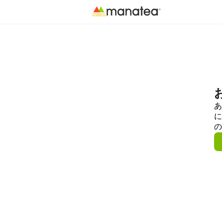
あ
に
の