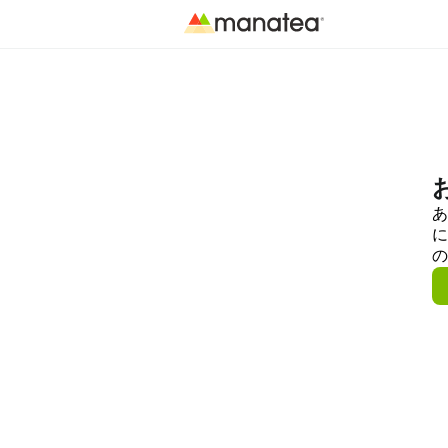
あ
に
の