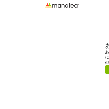
あ
に
の