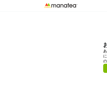
あ
に
の