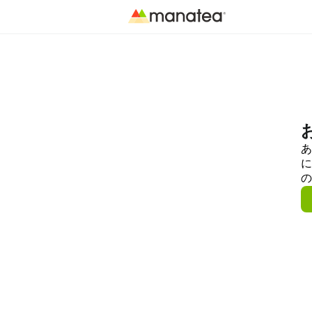
あ
に
の