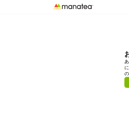
あ
に
の