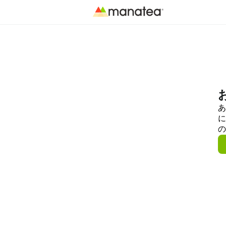
あ
に
の