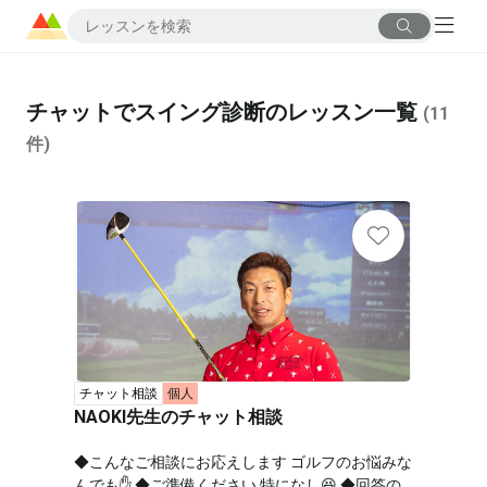
チャットでスイング診断のレッスン一覧
(
11
件)
チャット相談
個人
NAOKI先生のチャット相談
◆こんなご相談にお応えします ゴルフのお悩みな
んでも✋ ◆ご準備ください 特になし😆 ◆回答の