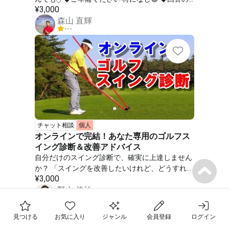
¥
3,000
方法 【＊動画や画像、テキストなどの回答方法を
森山 直輝
ご記載ください】 その都度、対応します！ お気
---
軽にご相談下さい✋
チャット相談
個人
オンラインで完結！あなた専用のゴルフス
イング診断＆改善アドバイス
自分だけのスイング診断で、確実に上達しません
か？ 「スイングを改善したいけれど、どうすれば
¥
3,000
いいかわからない…」 そんなお悩みを抱えていま
野山 佳治
せんか？ ・決まった時間のレッスンに通えない
5.0
・近くに良いレッスンがない ・自分のペースで上
フォロー中の先生
達したい ・誰にも知られずにこっそり練習したい
お気に入りのレッスン
見つける
お気に入り
ジャンル
会員登録
ログイン
これらのお悩みはすべてオンラインゴルフレッス
最近チェックした先生