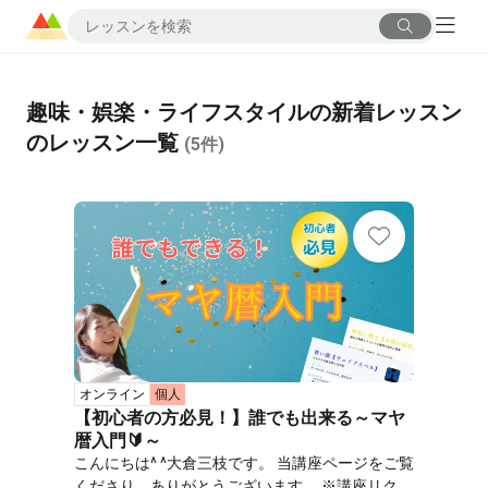
趣味・娯楽・ライフスタイルの新着レッスン
のレッスン一覧
(
5
件)
オンライン
個人
【初心者の方必見！】誰でも出来る～マヤ
暦入門🔰～
こんにちは^ ^大倉三枝です。 当講座ページをご覧
くださり、ありがとうございます。 ※講座リクエ