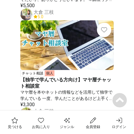
¥
5,500
スト大歓迎です！ この講座は、 ”占いが初めて”
大倉 三枝
”マヤ暦って何？” という方でもたった90分でマヤ
5.0
暦鑑定が習得できる入門講座です。 マヤ暦の見方
から紋章の特徴、周りとの関係性、それぞれの時
代の意味などについて学ぶことが出来ます。 一緒
に調べながらひとつひとつ解説していきますの
で、 講座後には、資料を見ながらご自身でも身近
な人の生まれ持った特性や関係性を占えるように
なります。 ーーーーーーーーーーーー 【マヤ暦
って何？】 マヤ暦は、古代マヤの神官が使ってい
た暦をもとに、宇宙の流れから導き出される260
チャット相談
個人
分の1のあなたの特性を知ることが出来ます。 ご
【独学で学んでいる方向け】マヤ暦チャッ
自身の持って生まれた特性を知ることで、人生が
ト相談室
生きやすくなり、 さらには「こんなことある
マヤ暦を本やネットの情報などを活用して独学で
の？！」と言ったシンクロを引き寄せられます^ ^
学んでいる 一度、学んだことがあるけど上手く活
この講座は”マヤ暦”って聞いたことはあるけどど
¥
3,300
用できていない方向けに聞きたい時に気軽に質問
んなもの？何が見れるの？という方向けの、気軽
大倉 三枝
ができる 学習サポートとなっております！ ■本に
に学び、自分を知ることが出来る初心者向けの講
5.0
よって解釈が違う ■自分の読み解き方が合ってい
座です。 【こんな風に教えます】 ご自身の鑑定
フォロー中の先生
るか分からない ■このケースはどう読むの？ ■こ
書や資料を見ながら本来持っている特性、それぞ
お気に入りのレッスン
見つける
お気に入り
ジャンル
会員登録
ログイン
の用語の意味は？ ■講座を受けるほどではないけ
最近チェックした先生
れの言葉の意味、周りとの関係性について、分か