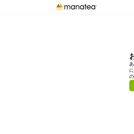
あ
に
の