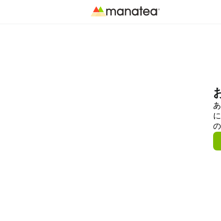
あ
に
の