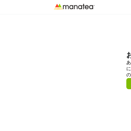
あ
に
の