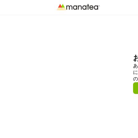
あ
に
の