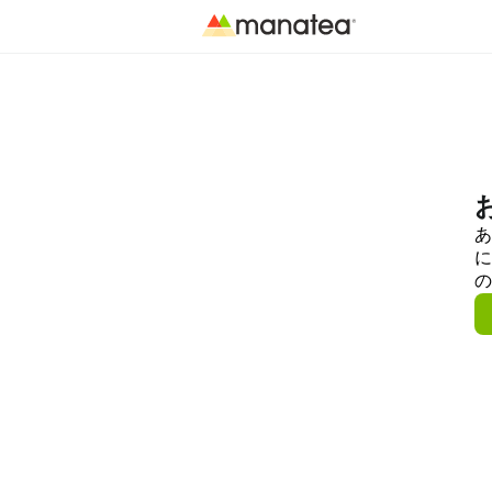
あ
に
の