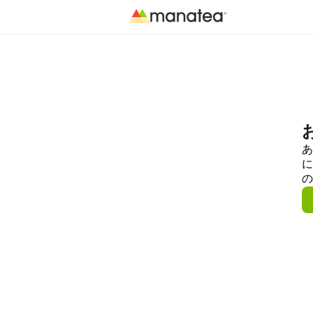
あ
に
の