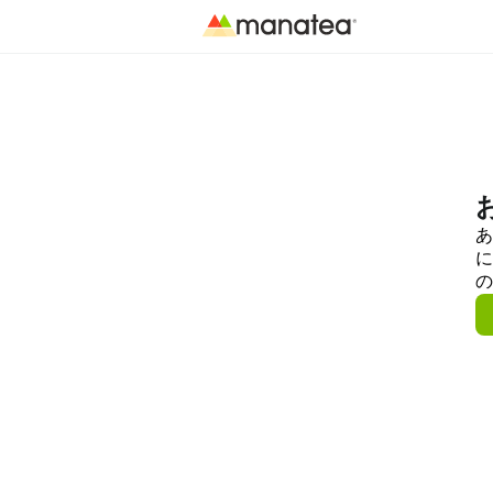
あ
に
の