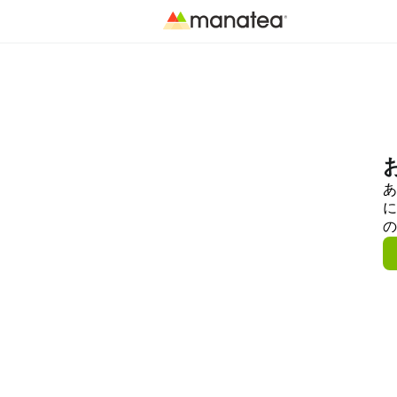
あ
に
の