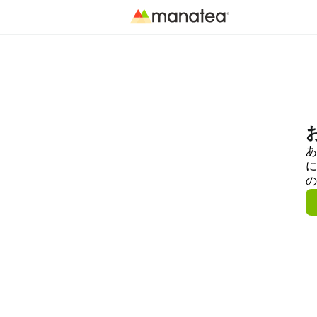
あ
に
の