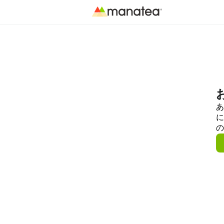
あ
に
の