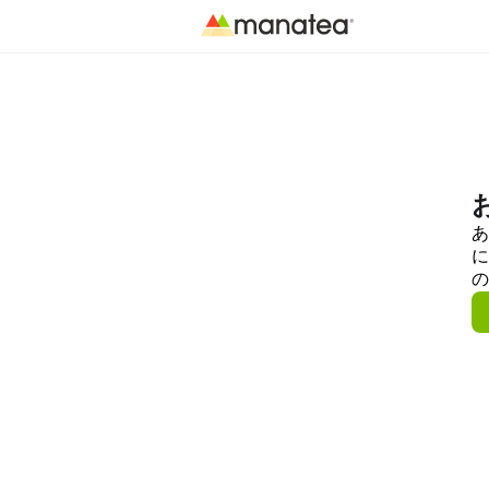
あ
に
の