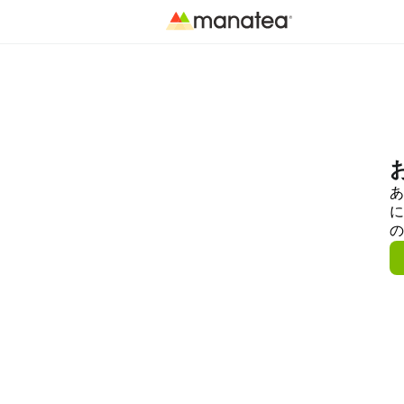
あ
に
の