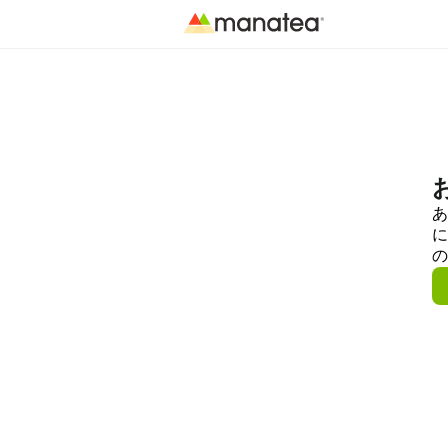
あ
に
の