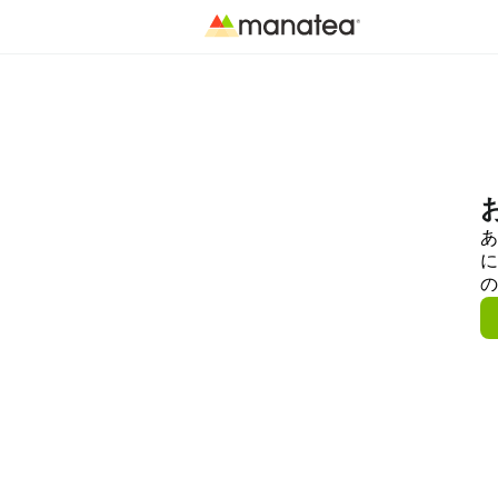
あ
に
の