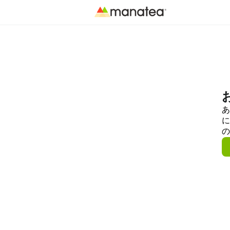
あ
に
の