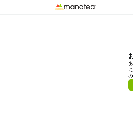
あ
に
の