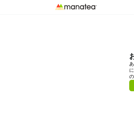
あ
に
の