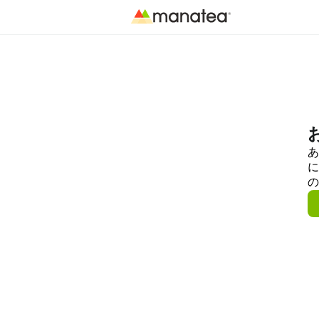
あ
に
の