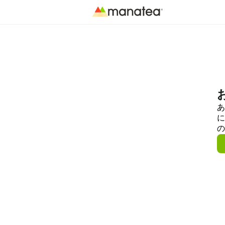
あ
に
の