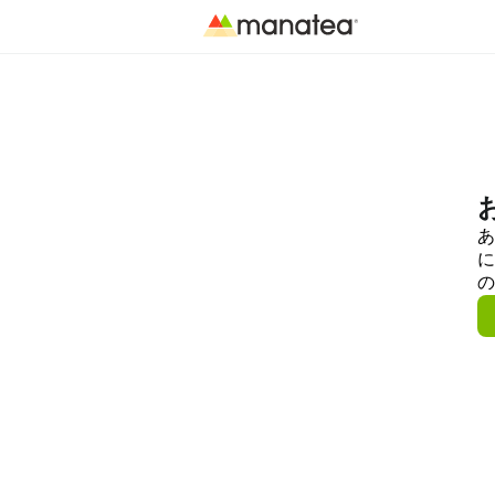
あ
に
の