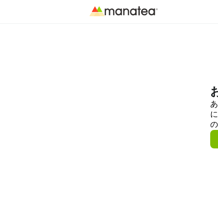
あ
に
の