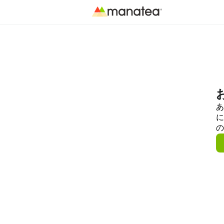
あ
に
の