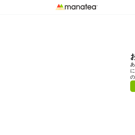
あ
に
の