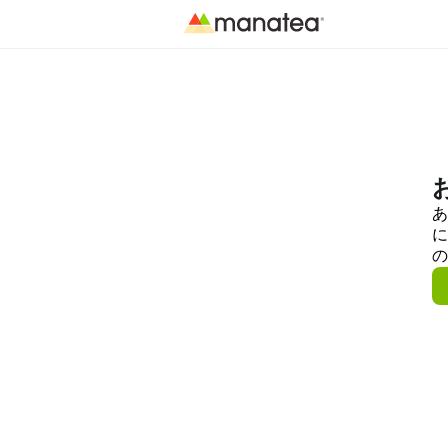
あ
に
の