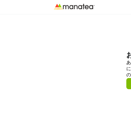
あ
に
の