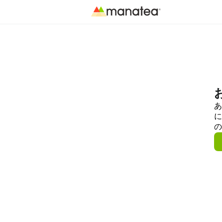
あ
に
の