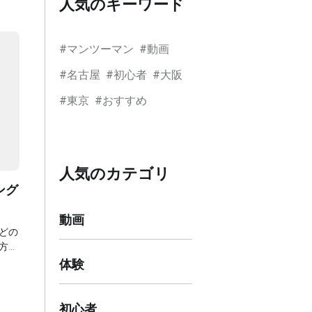
人気のキーワード
#
マンツーマン
#
動画
#
名古屋
#
初心者
#
大阪
#
東京
#
おすすめ
人気のカテゴリ
ング
動画
どの
方法
方や
体験
の情
生活
初心者