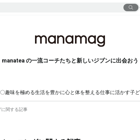
manatea の一流コーチたちと新しいジブンに出会おう
〇
趣味を極める
生活を豊かに
心と体を整える
仕事に活かす
子ど
グに関する記事