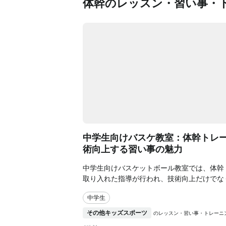
体幹のレッスン・習い事・
中学生向けバスケ教室：体幹トレ
術向上する習い事の魅力
中学生向けバスケットボール教室では、体幹
取り入れた指導が行われ、技術向上だけでな
や自己成長をも促進します。体験レッスンの
中学生
なトレーニング内容を通じて、子どもたちの
キルと精神力を育む絶好の機会です。バスケ
その他キッズスポーツ
のレッスン・習い事・トレーニ
的な体づくりを目指しましょう！