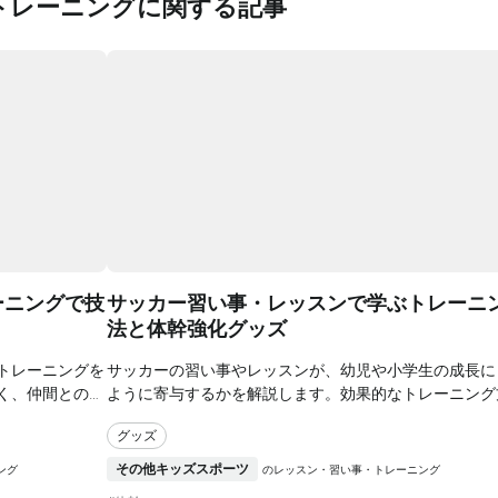
トレーニングに関する記事
ーニングで技
サッカー習い事・レッスンで学ぶトレーニ
法と体幹強化グッズ
トレーニングを
サッカーの習い事やレッスンが、幼児や小学生の成長に
く、仲間との絆
ように寄与するかを解説します。効果的なトレーニング
楽しさや具体的
や体幹強化グッズ、自宅でできる練習法、さらには選び
グッズ
将来に役立つス
おすすめ教室まで、子どもたちがサッカーを楽しむため
を通じて、健康
報が満載です。サッカーを通じて得られるスキルを日常
その他キッズスポーツ
ング
のレッスン・習い事・トレーニング
にどう活かすかについても触れています。