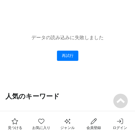
データの読み込みに失敗しました
再試行
人気のキーワード
#
マンツーマン
#
動画
#
名古屋
#
初心者
#
大阪
#
東京
フォロー中の先生
#
おすすめ
お気に入りのレッスン
見つける
お気に入り
ジャンル
会員登録
ログイン
最近チェックした先生