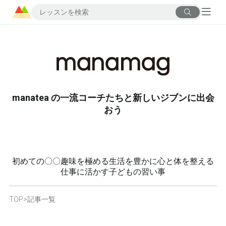
manatea の一流コーチたちと新しいジブンに出会
おう
初めての〇〇
趣味を極める
生活を豊かに
心と体を整える
仕事に活かす
子どもの習い事
TOP
>
記事一覧