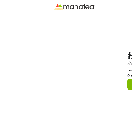
あ
に
の