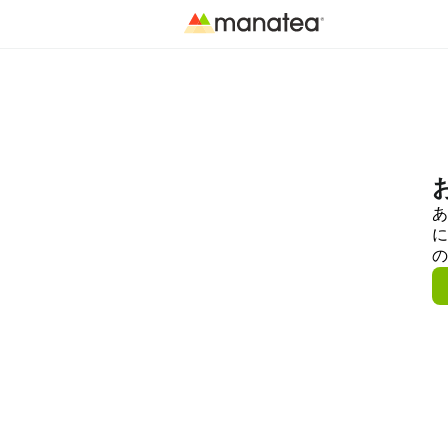
あ
に
の