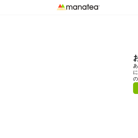
あ
に
の