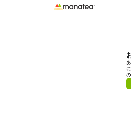
あ
に
の